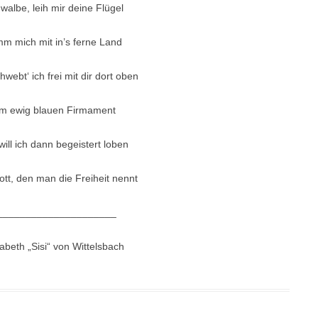
walbe, leih mir deine Flügel
m mich mit in’s ferne Land
webt‘ ich frei mit dir dort oben
m ewig blauen Firmament
will ich dann begeistert loben
tt, den man die Freiheit nennt
_____________________
sabeth „Sisi“ von Wittelsbach