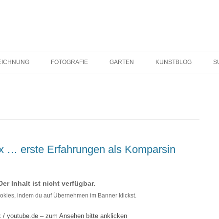
Zum
Inhalt
EICHNUNG
FOTOGRAFIE
GARTEN
KUNSTBLOG
S
springen
BLEISTIFT
LANDSCHAFT
Z)
KREIDE – KOHLE – ROETEL
WASSER
TUSCHE – ROHRFEDER
WESSLINGER SEE
FLORA
ix … erste Erfahrungen als Komparsin
FAUNA
Der Inhalt ist nicht verfügbar.
LICHT
ookies, indem du auf Übernehmen im Banner klickst.
x / youtube.de – zum Ansehen bitte anklicken