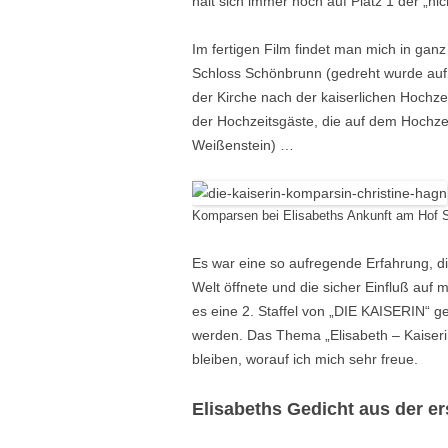
hält sich immer noch auf Platz 1 der „nic
Im fertigen Film findet man mich in gan
Schloss Schönbrunn (gedreht wurde auf
der Kirche nach der kaiserlichen Hochz
der Hochzeitsgäste, die auf dem Hochzei
Weißenstein) …
Komparsen bei Elisabeths Ankunft am Hof S
Es war eine so aufregende Erfahrung, di
Welt öffnete und die sicher Einfluß auf
es eine 2. Staffel von „DIE KAISERIN“ 
werden. Das Thema „Elisabeth – Kaiserin
bleiben, worauf ich mich sehr freue.
Elisabeths Gedicht aus der er