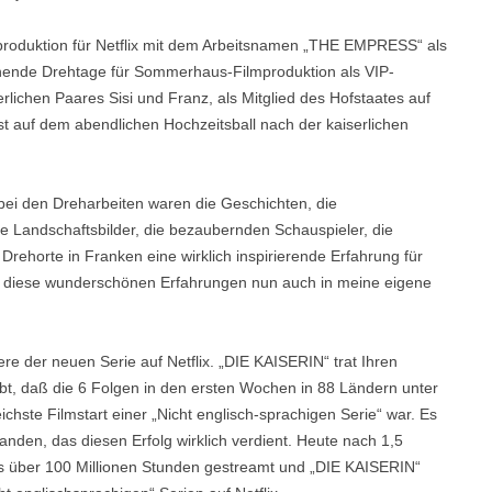
lmproduktion für Netflix mit dem Arbeitsnamen „THE EMPRESS“ als
nnende Drehtage für Sommerhaus-Filmproduktion als VIP-
rlichen Paares Sisi und Franz, als Mitglied des Hofstaates auf
t auf dem abendlichen Hochzeitsball nach der kaiserlichen
i den Dreharbeiten waren die Geschichten, die
 Landschaftsbilder, die bezaubernden Schauspieler, die
Drehorte in Franken eine wirklich inspirierende Erfahrung für
te diese wunderschönen Erfahrungen nun auch in meine eigene
e der neuen Serie auf Netflix. „DIE KAISERIN“ trat Ihren
eibt, daß die 6 Folgen in den ersten Wochen in 88 Ländern unter
chste Filmstart einer „Nicht englisch-sprachigen Serie“ war. Es
anden, das diesen Erfolg wirklich verdient. Heute nach 1,5
ts über 100 Millionen Stunden gestreamt und „DIE KAISERIN“