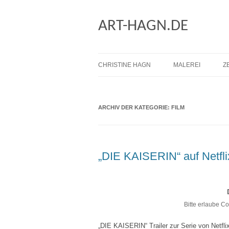
ART-HAGN.DE
CHRISTINE HAGN
MALEREI
Z
DATENSCHUTZ
ÖLMALEREI
ARCHIV DER KATEGORIE:
HAFTUNGSAUSSCHLUSS
FILM
RESIN (KUNSTHAR
IMPRESSUM
MIXED MEDIA
STRUKTUR
„DIE KAISERIN“ auf Netfl
ENCAUSTIC
ACRYL
Bitte erlaube C
AQUARELL
„DIE KAISERIN“ Trailer zur Serie von Netfli