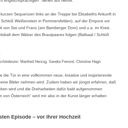
ht englischsprachigen“ Serien auf Netflix.
z kurzen Sequenzen links an der Treppe bei Elisabeths Ankunft in
 Schloß Weißenstein in Pommersfelden), auf der Empore vor
eit von Sisi und Franz (am Bamberger Dom) und u.a. im Kreis
tsball dem Walzer des Brautpaares folgen (Ballsaal / Schloß
chönbrunn: Manfred Herzog, Sandra Frenzel, Christine Hagn
e die Tür in eine vollkommen neue, kreative und inspirierende
 meine Bilder nehmen wird. Zudem haben wir jüngst erfahren, daß
geben wird und die Dreharbeiten dafür bald aufgenommen
 von Österreich“ wird mir also in der Kunst länger erhalten
sten Episode – vor Ihrer Hochzeit