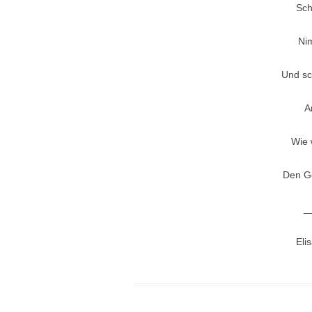
Sch
Nim
Und sch
A
Wie 
Den Go
_
Eli