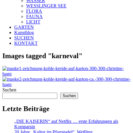
WASSER
WESSLINGER SEE
FLORA
FAUNA
LICHT
GARTEN
Kunstblog
SUCHEN
KONTAKT
Images tagged "karneval"
Suchen
Suchen
Letzte Beiträge
„DIE KAISERIN“ auf Netflix … erste Erfahrungen als
Komparsin
20 Jahre „Kultur im Pfarrstadel“, Weßling